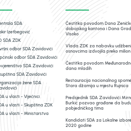
entrala SDA
Čestitka povodom Dana Zeničk
dobojskog kantona i Dana Gra
akir Izetbegović
Visoko
O SDA ZDK
Vlada ZDK za nabavku udžben
zvršni odbor SDA Zavidovići
osnovcima izdvojila preko milio
pćinski odbor SDA Zavidovići
Čestitka povodom Međunarodn
ovjereništvo SDA Zavidovići
dana mladih
kupština SDA Zavidovići
Restauracija nacionalnog spom
rganizacija žene SDA
Stara džamija u mjestu Rujnica
avidovići
A u vlasti - Vijećnici
Predsjednik SDA Zavidovići Mirn
Burkić pozvao građane da budu
DA u vlasti - Skupština ZDK
pobjedničkog tima
A u vlasti - Ministarstva
Kandidati SDA za Lokalne izbor
2020 godine