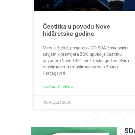
Čestitka u povodu Nove
hidžretske godine
Mirnes Burkić, povjerenik OO SDA Zavidovići i
savjetnik premijera ZDK, uputio je čestitku
povodom Nove 1441. hidžretske godine. Svim
muslimanima i muslimankama u Bosni i
Hercegovini
SAZNAJTE VIŠE »
30. August 2019.
SDA