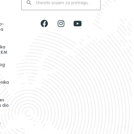
o-
da
ika
n KM
og
enika
es
 dio
e