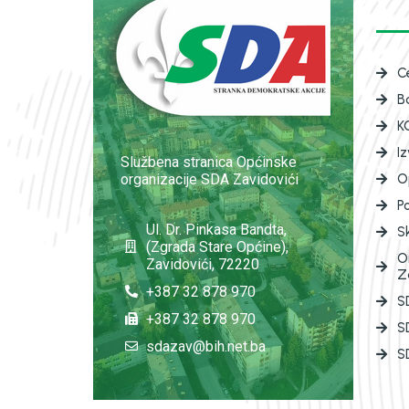
C
B
K
I
Službena stranica Općinske
organizacije SDA Zavidovići
O
P
Ul. Dr. Pinkasa Bandta,
S
(Zgrada Stare Općine),
O
Zavidovići, 72220
Z
+387 32 878 970
SD
+387 32 878 970
S
sdazav@bih.net.ba
SD