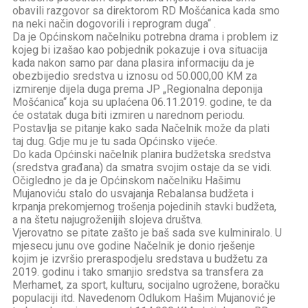
obavili razgovor sa direktorom RD Mošćanica kada smo
na neki način dogovorili i reprogram duga“ .
Da je Općinskom načelniku potrebna drama i problem iz
kojeg bi izašao kao pobjednik pokazuje i ova situacija
kada nakon samo par dana plasira informaciju da je
obezbijedio sredstva u iznosu od 50.000,00 KM za
izmirenje dijela duga prema JP „Regionalna deponija
Mošćanica“ koja su uplaćena 06.11.2019. godine, te da
će ostatak duga biti izmiren u narednom periodu.
Postavlja se pitanje kako sada Načelnik može da plati
taj dug. Gdje mu je tu sada Općinsko vijeće.
Do kada Općinski načelnik planira budžetska sredstva
(sredstva građana) da smatra svojim ostaje da se vidi.
Očigledno je da je Općinskom načelniku Hašimu
Mujanoviću stalo do usvajanja Rebalansa budžeta i
krpanja prekomjernog trošenja pojedinih stavki budžeta,
a na štetu najugroženijih slojeva društva.
Vjerovatno se pitate zašto je baš sada sve kulminiralo. U
mjesecu junu ove godine Načelnik je donio rješenje
kojim je izvršio preraspodjelu sredstava u budžetu za
2019. godinu i tako smanjio sredstva sa transfera za
Merhamet, za sport, kulturu, socijalno ugrožene, boračku
populaciji itd. Navedenom Odlukom Hašim Mujanović je