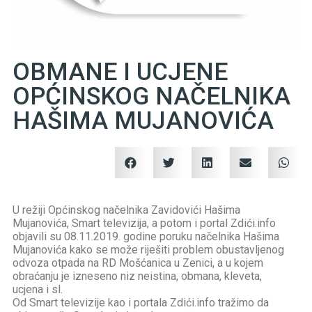
OBMANE I UCJENE
OPĆINSKOG NAČELNIKA
HAŠIMA MUJANOVIĆA
U režiji Općinskog načelnika Zavidovići Hašima
Mujanovića, Smart televizija, a potom i portal Zdići.info
objavili su 08.11.2019. godine poruku načelnika Hašima
Mujanovića kako se može riješiti problem obustavljenog
odvoza otpada na RD Mošćanica u Zenici, a u kojem
obraćanju je izneseno niz neistina, obmana, kleveta,
ucjena i sl.
Od Smart televizije kao i portala Zdići.info tražimo da