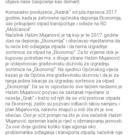
objave naše Saopćenje kao demant.
Komunalno preduzeće „Radnik“ od jula mjeseca 2017.
godine, kada je zatvorena općinska deponija Ekonomija,
sav prikupljeni otpad transportuje i odlaže na RD
„Mošćanica“.
Načelnik Hašim Mujanović je taj koji je te 2017. godine
išao na deponiju „Ekonomija“ i obećavao mještanima da
tu neće biti odlaganja otpada i da nema izgradnje
sortirnice za otpad na „Ekonomiji“. Za to vrijeme dok je
kupovao potreban mir, s druge strane Hašim Mujanović
je izdejstvovao građevinsku dozvolu za izgradnju
sortirnice na „Ekonomiji“. Na sjednici Općinskog vijeća
kazao je da Općina ima građevinsku dozvolu i da je za
njega jedina lokacija za izgradnju sortirnice za otpad
„Ekonomija“. Da se to ispostavilo sve tačnim nedavno je
Hašim Mujanović pozvao na sastanak mještane iz
naselja „Grab“ i tražio od njih da se vrši pretovar otpada
na Ekonomiji, zašto su pozvani odbacili takvu namjeru i
plan Mujanovića, naravno imajući u vidi šta im je sve
obećao. Ovo je očit primjer na što je sve načelnik Hašim
Mujanović spreman kada je riječ o obmanjivanju javnosti.
Za ove dvije godine koliko traje agonija oko
problematike odlaganja i transporta otpada, načelnik nije