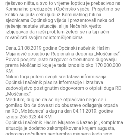
rješavao ništa, a svo to vrijeme lopticu je prebacivao na
Komunalno preduzeće i Općinsko vijeće. Prisjetimo se
koliko su puta čelni ljudi iz Komunalnog bili na
sjednicama Općinskog vijeća i prezentovali neka od
rješenja nastale situacije, ali je Načelnik vješto
izbjegavao da riješi problem želeći se na taj način
revanširati svojim neistomišljenicima.
Dana, 21.08.2019 godine Općinski načelnik Hašim
Mujanović posjetio je Regionalnu deponiju „Mošćanica“.
Povod posjete jeste razgovor o trenutnom dugovanju
prema Mošćanici koje je tada iznosilo oko 170.000,000
KM.
Nakon toga putem svojih sredstava informisanja
Općinski načelnik plasira informacije i izražava
zadovoljstvo postignutim dogovorom o otplati duga RD
„Mošćanica“.
Međutim, dug ne da se nije otplaćivao nego se i
gomilao što će dovesti do obustave odlaganja otpada
na RD „Mošćanica“ a dug na dan 04.11.2019. godine
iznosi 265.923,44 KM.
Općinski načelnik Hašim Mujanović kazao je „Kompletna
situacija je dodatno zakomplikovana krajem augusta,
odnosno početkom septrembra mjeseca kada smo