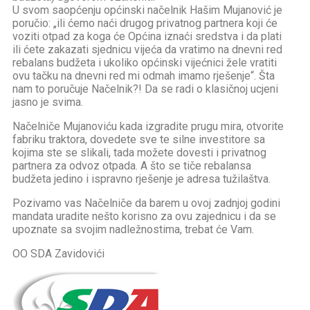
U svom saopćenju općinski načelnik Hašim Mujanović je
poručio: „ili ćemo naći drugog privatnog partnera koji će
voziti otpad za koga će Općina iznaći sredstva i da plati
ili ćete zakazati sjednicu vijeća da vratimo na dnevni red
rebalans budžeta i ukoliko općinski vijećnici žele vratiti
ovu tačku na dnevni red mi odmah imamo rješenje“. Šta
nam to poručuje Načelnik?! Da se radi o klasičnoj ucjeni
jasno je svima.
Načelniče Mujanoviću kada izgradite prugu mira, otvorite
fabriku traktora, dovedete sve te silne investitore sa
kojima ste se slikali, tada možete dovesti i privatnog
partnera za odvoz otpada. A što se tiče rebalansa
budžeta jedino i ispravno rješenje je adresa tužilaštva.
Pozivamo vas Načelniče da barem u ovoj zadnjoj godini
mandata uradite nešto korisno za ovu zajednicu i da se
upoznate sa svojim nadležnostima, trebat će Vam.
OO SDA Zavidovići