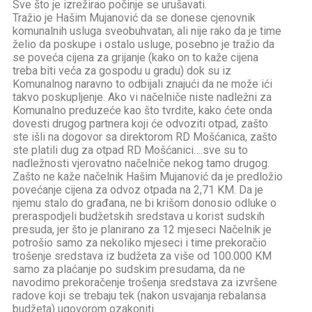
Sve što je izrežirao počinje se urušavati.
Tražio je Hašim Mujanović da se donese cjenovnik
komunalnih usluga sveobuhvatan, ali nije rako da je time
želio da poskupe i ostalo usluge, posebno je tražio da
se poveća cijena za grijanje (kako on to kaže cijena
treba biti veća za gospodu u gradu) dok su iz
Komunalnog naravno to odbijali znajući da ne može ići
takvo poskupljenje. Ako vi načelniče niste nadležni za
Komunalno preduzeće kao što tvrdite, kako ćete onda
dovesti drugog partnera koji će odvoziti otpad, zašto
ste išli na dogovor sa direktorom RD Mošćanica, zašto
ste platili dug za otpad RD Mošćanici….sve su to
nadležnosti vjerovatno načelniče nekog tamo drugog.
Zašto ne kaže načelnik Hašim Mujanović da je predložio
povećanje cijena za odvoz otpada na 2,71 KM. Da je
njemu stalo do građana, ne bi krišom donosio odluke o
preraspodjeli budžetskih sredstava u korist sudskih
presuda, jer što je planirano za 12 mjeseci Načelnik je
potrošio samo za nekoliko mjeseci i time prekoračio
trošenje sredstava iz budžeta za više od 100.000 KM
samo za plaćanje po sudskim presudama, da ne
navodimo prekoračenje trošenja sredstava za izvršene
radove koji se trebaju tek (nakon usvajanja rebalansa
budžeta) ugovorom ozakoniti.