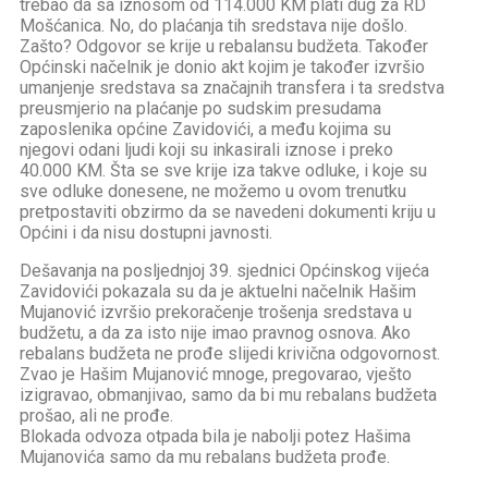
trebao da sa iznosom od 114.000 KM plati dug za RD
Mošćanica. No, do plaćanja tih sredstava nije došlo.
Zašto? Odgovor se krije u rebalansu budžeta. Također
Općinski načelnik je donio akt kojim je također izvršio
umanjenje sredstava sa značajnih transfera i ta sredstva
preusmjerio na plaćanje po sudskim presudama
zaposlenika općine Zavidovići, a među kojima su
njegovi odani ljudi koji su inkasirali iznose i preko
40.000 KM. Šta se sve krije iza takve odluke, i koje su
sve odluke donesene, ne možemo u ovom trenutku
pretpostaviti obzirmo da se navedeni dokumenti kriju u
Općini i da nisu dostupni javnosti.
Dešavanja na posljednjoj 39. sjednici Općinskog vijeća
Zavidovići pokazala su da je aktuelni načelnik Hašim
Mujanović izvršio prekoračenje trošenja sredstava u
budžetu, a da za isto nije imao pravnog osnova. Ako
rebalans budžeta ne prođe slijedi krivična odgovornost.
Zvao je Hašim Mujanović mnoge, pregovarao, vješto
izigravao, obmanjivao, samo da bi mu rebalans budžeta
prošao, ali ne prođe.
Blokada odvoza otpada bila je nabolji potez Hašima
Mujanovića samo da mu rebalans budžeta prođe.