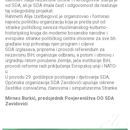
od SDA, ali je SDA imala čast i odgovornost da realizuje
taj višegodišnji projekat.
Rahmetli Alija Izetbegović je organizovao i formirao
najveću političku organizaciju koja je prešla put od
stranke političkog saveza muslimanskog-kulturno-
historijskog kruga do moderne bosanske narodne i
evropske stranke političkog centra otvorene za sve bh.
građane koji prihvataju njen program i ciljeve.
SDA izglasava, priprema i provodi referendum za
nezavisnu BiH, organizuje odbranu, a potom i obnovu i
izgradnju ratom porušene zemlje, jača institucije BiH,
provodi reforme radi priključenja Evropskoj uniji i NATO-
u.
U povodu 29. godišnjice postojanja i djelovanja SDA,
Općinska organizacija SDA Zavidovići upućuje iskrene
čestitke osnivačima, članovima i simpatizerima Stranke.
Mirnes Burkić, predsjednik Povjereništva OO SDA
Zavidovići