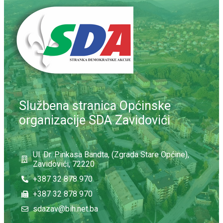
Službena stranica Općinske
organizacije SDA Zavidovići
Ul. Dr. Pinkasa Bandta, (Zgrada Stare Općine),
Zavidovići, 72220
+387 32 878 970
+387 32 878 970
sdazav@bih.net.ba