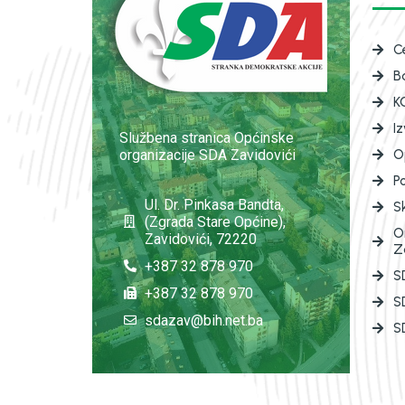
C
B
K
I
Službena stranica Općinske
organizacije SDA Zavidovići
O
P
Ul. Dr. Pinkasa Bandta,
S
(Zgrada Stare Općine),
O
Zavidovići, 72220
Z
+387 32 878 970
SD
+387 32 878 970
S
sdazav@bih.net.ba
SD