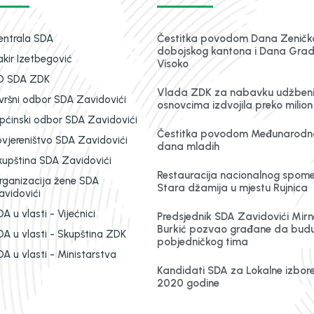
entrala SDA
Čestitka povodom Dana Zeničk
dobojskog kantona i Dana Gra
akir Izetbegović
Visoko
O SDA ZDK
Vlada ZDK za nabavku udžben
zvršni odbor SDA Zavidovići
osnovcima izdvojila preko milio
pćinski odbor SDA Zavidovići
Čestitka povodom Međunarodn
ovjereništvo SDA Zavidovići
dana mladih
kupština SDA Zavidovići
Restauracija nacionalnog spom
rganizacija žene SDA
Stara džamija u mjestu Rujnica
avidovići
A u vlasti - Vijećnici
Predsjednik SDA Zavidovići Mirn
Burkić pozvao građane da budu
DA u vlasti - Skupština ZDK
pobjedničkog tima
A u vlasti - Ministarstva
Kandidati SDA za Lokalne izbor
2020 godine