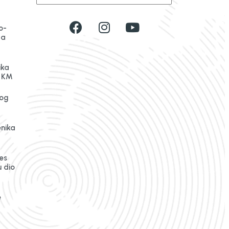
o-
da
ika
n KM
og
enika
es
 dio
e