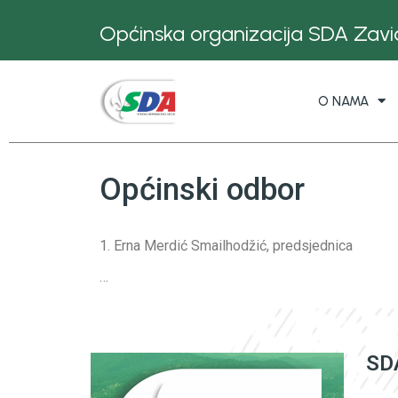
Općinska organizacija SDA Zavid
O NAMA
Općinski odbor
1. Erna Merdić Smailhodžić, predsjednica
…
SDA