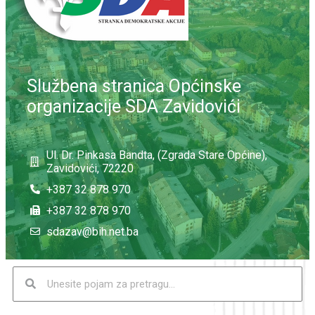
Službena stranica Općinske
organizacije SDA Zavidovići
Ul. Dr. Pinkasa Bandta, (Zgrada Stare Općine),
Zavidovići, 72220
+387 32 878 970
+387 32 878 970
sdazav@bih.net.ba