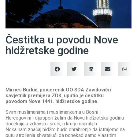
Čestitka u povodu Nove
hidžretske godine
Mirnes Burkić, povjerenik OO SDA Zavidovići i
savjetnik premijera ZDK, uputio je čestitku
povodom Nove 1441. hidžretske godine.
Svim muslimanima i muslimankama u Bosni i
Hercegovini i dijaspori želim da Novu hidžretsku godinu
dočekaju u zdravlju i sreći, u krugu najmilijih.
Neka nam značaj hidžre bude ohrabrenje da istrajemo na
putu strpljenja shvatajući da ponekad samo vlastitim