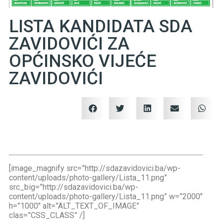
LISTA KANDIDATA SDA
ZAVIDOVIĆI ZA
OPĆINSKO VIJEĆE
ZAVIDOVIĆI
[image_magnify src=”http://sdazavidovici.ba/wp-
content/uploads/photo-gallery/Lista_11.png”
src_big=”http://sdazavidovici.ba/wp-
content/uploads/photo-gallery/Lista_11.png” w=”2000″
h=”1000″ alt=”ALT_TEXT_OF_IMAGE”
clas=”CSS_CLASS” /]