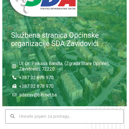
Službena stranica Općinske
organizacije SDA Zavidovići
Ul. Dr. Pinkasa Bandta, (Zgrada Stare Općine),
Zavidovići, 72220
+387 32 878 970
+387 32 878 970
sdazav@bih.net.ba