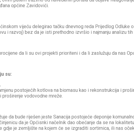
rađana općine Zavidovići.
pćinskom vijeću delegirao tačku dnevnog reda Prijedlog Odluke o
razvoj) bez da je isti prethodno izvršio i najmanju analizu tih p
ocijene da li su ovi projekti prioriteni i da li zaslužuju da nas O
ju su:
,
amjenu postojećih kotlova na biomasu kao i rekonstrukcija i proši
 i proširenje vodovodne mreže.
užuje da bude riješen jeste Sanacija postojeće deponije komunalno
a činjenicu da je Općisnki načelnik dao obećanje da se na lokalitet
 gdje je zemljište na kojem će se izgraditi sortirnica, ili nas oč