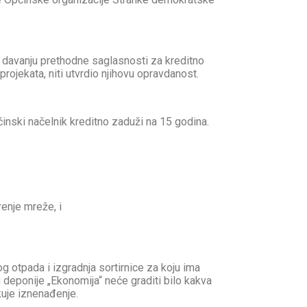
 davanju prethodne saglasnosti za kreditno
rojekata, niti utvrdio njihovu opravdanost.
pćinski načelnik kreditno zaduži na 15 godina.
renje mreže, i
g otpada i izgradnja sortirnice za koju ima
u deponije „Ekonomija“ neće graditi bilo kakva
ekuje iznenađenje.