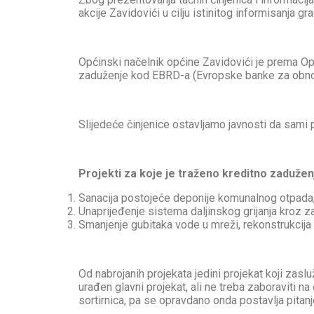
akcije Zavidovići u cilju istinitog informisanja g
Općinski načelnik općine Zavidovići je prema O
zaduženje kod EBRD-a (Evropske banke za obnovu i 
Slijedeće činjenice ostavljamo javnosti da sami pr
Projekti za koje je traženo kreditno zadužen
Sanacija postojeće deponije komunalnog otpada
Unaprijeđenje sistema daljinskog grijanja kroz z
Smanjenje gubitaka vode u mreži, rekonstrukcija
Od nabrojanih projekata jedini projekat koji zasl
urađen glavni projekat, ali ne treba zaboraviti n
sortirnica, pa se opravdano onda postavlja pitanje