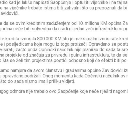
dio kad je lakše napisati Saopćenje i optužiti vijećnike i na taj na
 na vijećnike trebate istima biti zahvalni što su prepoznali da bi
avidovići.
 da se ovim kreditnim zaduženjem od 10. miliona KM općina Zav
odina neće biti solventna da uradi ni jedan veći infrastrukturni pr
te kredita iznosila 800.000 KM što je maksimalni iznos rate kredi
e i posljedicama koje mogu iz toga proizaći. Opravdano se postavl
sirati, zašto onda Općinski načelnik nije planirao do sada ta sr
na projekte od značaja za privredu i putnu infrastrukturu, te da
a se želi tim projektima postići odnosno koji će efekti biti po 
mo namjera da svom članstvu i građanima općine Zavidovići izn
su opravdano podržali. Onog momenta kada Općinski načelnik ovim i
što do sada nismo imali priliku vidjeti.
og odmora nije trebalo ovo Saopćenje koje neće riješiti nagomi