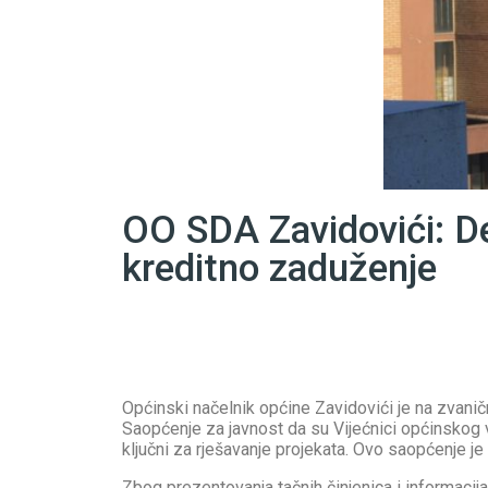
OO SDA Zavidovići: D
kreditno zaduženje
Općinski načelnik općine Zavidovići je na zvani
Saopćenje za javnost da su Vijećnici općinskog v
ključni za rješavanje projekata. Ovo saopćenje je 
Zbog prezentovanja tačnih činjenica i informac