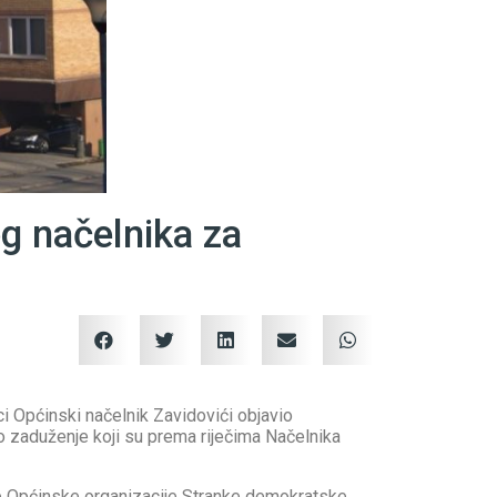
g načelnika za
i Općinski načelnik Zavidovići objavio
o zaduženje koji su prema riječima Načelnika
je Općinske organizacije Stranke demokratske