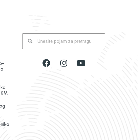
o-
da
ika
n KM
og
enika