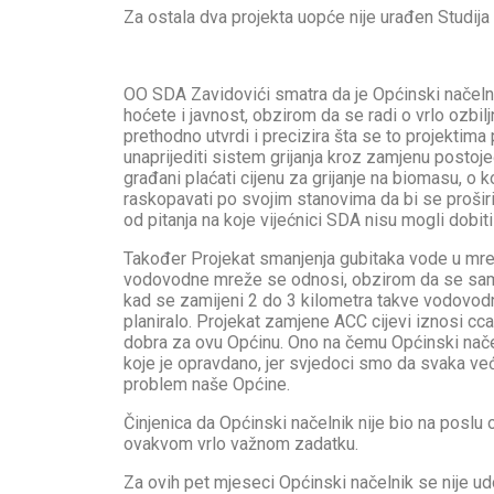
Za ostala dva projekta uopće nije urađen Studija 
OO SDA Zavidovići smatra da je Općinski načel
hoćete i javnost, obzirom da se radi o vrlo ozbi
prethodno utvrdi i precizira šta se to projektima 
unaprijediti sistem grijanja kroz zamjenu postoj
građani plaćati cijenu za grijanje na biomasu, o k
raskopavati po svojim stanovima da bi se proširi
od pitanja na koje vijećnici SDA nisu mogli dobit
Također Projekat smanjenja gubitaka vode u mreži,
vodovodne mreže se odnosi, obzirom da se samo 
kad se zamijeni 2 do 3 kilometra takve vodovod
planiralo. Projekat zamjene ACC cijevi iznosi cca
dobra za ovu Općinu. Ono na čemu Općinski načeln
koje je opravdano, jer svjedoci smo da svaka ve
problem naše Općine.
Činjenica da Općinski načelnik nije bio na poslu
ovakvom vrlo važnom zadatku.
Za ovih pet mjeseci Općinski načelnik se nije ud