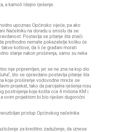
, a kamoli Idejno rješenje.
hodno upoznao Općinsko vijeće, pa ako
ćani Načelniku na doradu u smislu da se
opravdanost. Postavlja se pitanje šta znači
a da prethodno nemate pokazatelje koliku će
 takve kotlove, da li će građani morati
obitno stanje nakon proširenja, samo su neka
o nije pripremljen, jer se ne zna na koji dio
a“, što se opravdano postavlja pitanje šta
 na koje proširenje vodovodne mreže se
vni projekat, tako da parcijalna rješenja nisu
g postrojenja koje košta cca 4 miliona KM i
 a ovim projektom bi bio riješen dugoročni
 neozbiljan pristup Općinskog načelnika
razloženje za kreditno zaduženje, da iznese