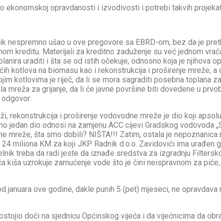
o ekonomskoj opravdanosti i izvodivosti i potrebi takvih projekata
nik nespremno ušao u ove pregovore sa EBRD-om, bez da je pret
ljnom kreditu. Materijali za kreditno zaduženje su već jednom vra
planira uraditi i šta se od istih očekuje, odnosno koja je njihova 
ećih kotlova na biomasu kao i rekonstrukcija i proširenje mreže, 
ojim kotlovima je riječ, da li se mora sagraditi posebna toplana za
la mreža za grijanje, da li će javne površine biti dovedene u prv
i odgovor.
 rekonstrukcija i proširenje vodovodne mreže je dio koji apsolutn
jedan dio odnosi na zamjenu ACC cijevi Gradskog vodovoda „Suh
ne mreže, šta smo dobili? NIŠTA!!! Zatim, ostala je nepoznanica
 24 miliona KM za koji JKP Radnik d.o.o. Zavidovići ima urađen gla
ik treba da radi jeste da iznađe sredstva za izgradnju Filtersko
ća kiša uzrokuje zamućenje vode što je čini neispravnom za piće,
 od januara ove godine, dakle punih 5 (pet) mjeseci, ne opravdava
ostojio doći na sjednicu Općinskog vijeća i da vijećnicima da ob