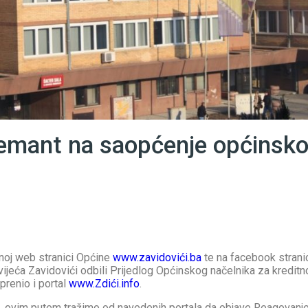
emant na saopćenje općinsko
čnoj web stranici Općine
www.zavidovići.ba
te na facebook stranic
ijeća Zavidovići odbili Prijedlog Općinskog načelnika za kreditn
prenio i portal
www.Zdići.info
.
ija, ovim putem tražimo od navedenih portala da objave Reagovan