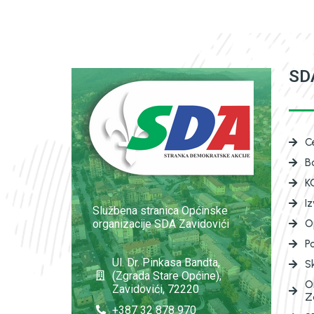
SDA
C
B
K
I
Službena stranica Općinske
organizacije SDA Zavidovići
O
P
Ul. Dr. Pinkasa Bandta,
S
(Zgrada Stare Općine),
O
Zavidovići, 72220
Z
+387 32 878 970