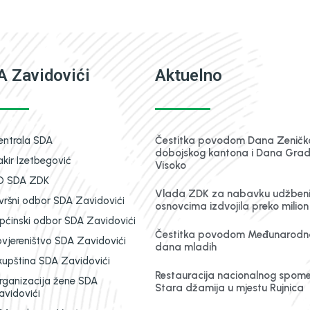
 Zavidovići
Aktuelno
entrala SDA
Čestitka povodom Dana Zeničk
dobojskog kantona i Dana Gra
akir Izetbegović
Visoko
O SDA ZDK
Vlada ZDK za nabavku udžben
zvršni odbor SDA Zavidovići
osnovcima izdvojila preko milio
pćinski odbor SDA Zavidovići
Čestitka povodom Međunarodn
ovjereništvo SDA Zavidovići
dana mladih
kupština SDA Zavidovići
Restauracija nacionalnog spom
rganizacija žene SDA
Stara džamija u mjestu Rujnica
avidovići