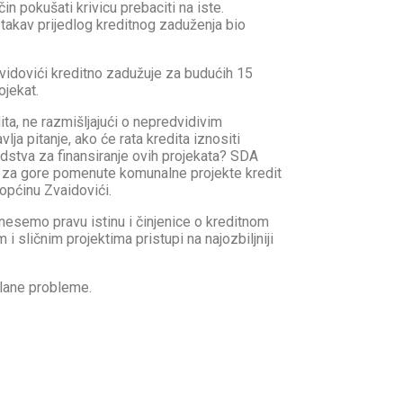
čin pokušati krivicu prebaciti na iste.
 takav prijedlog kreditnog zaduženja bio
idovići kreditno zadužuje za budućih 15
ojekat.
ta, ne razmišljajući o nepredvidivim
ja pitanje, ako će rata kredita iznositi
edstva za finansiranje ovih projekata? SDA
 se za gore pomenute komunalne projekte kredit
općinu Zvaidovići.
esemo pravu istinu i činjenice o kreditnom
 sličnim projektima pristupi na najozbiljniji
lane probleme.