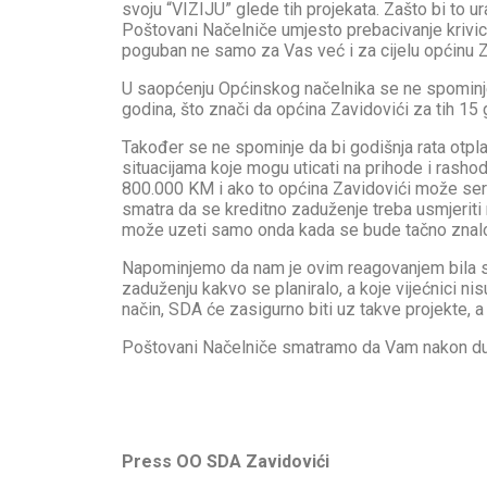
svoju “VIZIJU” glede tih projekata. Zašto bi to ura
Poštovani Načelniče umjesto prebacivanje krivice
poguban ne samo za Vas već i za cijelu općinu Z
U saopćenju Općinskog načelnika se ne spominje
godina, što znači da općina Zavidovići za tih 15 g
Također se ne spominje da bi godišnja rata otpla
situacijama koje mogu uticati na prihode i rashod
800.000 KM i ako to općina Zavidovići može servi
smatra da se kreditno zaduženje treba usmjeriti 
može uzeti samo onda kada se bude tačno znalo št
Napominjemo da nam je ovim reagovanjem bila sa
zaduženju kakvo se planiralo, a koje vijećnici ni
način, SDA će zasigurno biti uz takve projekte, a 
Poštovani Načelniče smatramo da Vam nakon dug
Press OO SDA Zavidovići