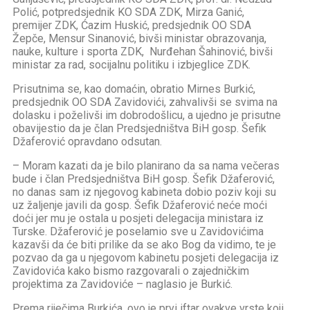
Polić, potpredsjednik KO SDA ZDK, Mirza Ganić,
premijer ZDK, Ćazim Huskić, predsjednik OO SDA
Žepče, Mensur Sinanović, bivši ministar obrazovanja,
nauke, kulture i sporta ZDK, Nurđehan Šahinović, bivši
ministar za rad, socijalnu politiku i izbjeglice ZDK.
Prisutnima se, kao domaćin, obratio Mirnes Burkić,
predsjednik OO SDA Zavidovići, zahvalivši se svima na
dolasku i poželivši im dobrodošlicu, a ujedno je prisutne
obavijestio da je član Predsjedništva BiH gosp. Šefik
Džaferović opravdano odsutan.
– Moram kazati da je bilo planirano da sa nama večeras
bude i član Predsjedništva BiH gosp. Šefik Džaferović,
no danas sam iz njegovog kabineta dobio poziv koji su
uz žaljenje javili da gosp. Šefik Džaferović neće moći
doći jer mu je ostala u posjeti delegacija ministara iz
Turske. Džaferović je poselamio sve u Zavidovićima
kazavši da će biti prilike da se ako Bog da vidimo, te je
pozvao da ga u njegovom kabinetu posjeti delegacija iz
Zavidovića kako bismo razgovarali o zajedničkim
projektima za Zavidoviće – naglasio je Burkić.
Prema riječima Burkića, ovo je prvi iftar ovakve vrste koji