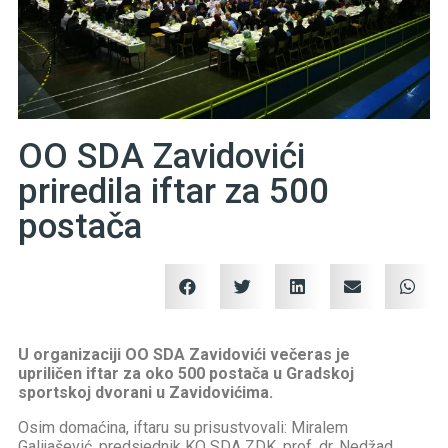
OO SDA Zavidovići
priredila iftar za 500
postača
U organizaciji OO SDA Zavidovići večeras je
upriličen iftar za oko 500 postača u Gradskoj
sportskoj dvorani u Zavidovićima.
Osim domaćina, iftaru su prisustvovali: Miralem
Galijašević, predsjednik KO SDA ZDK, prof. dr. Nedžad