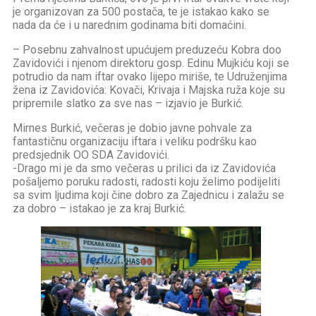
je organizovan za 500 postača, te je istakao kako se
nada da će i u narednim godinama biti domaćini.
– Posebnu zahvalnost upućujem preduzeću Kobra doo
Zavidovići i njenom direktoru gosp. Edinu Mujkiću koji se
potrudio da nam iftar ovako lijepo miriše, te Udruženjima
žena iz Zavidovića: Kovači, Krivaja i Majska ruža koje su
pripremile slatko za sve nas – izjavio je Burkić.
Mirnes Burkić, večeras je dobio javne pohvale za
fantastičnu organizaciju iftara i veliku podršku kao
predsjednik OO SDA Zavidovići.
-Drago mi je da smo večeras u prilici da iz Zavidovića
pošaljemo poruku radosti, radosti koju želimo podijeliti
sa svim ljudima koji čine dobro za Zajednicu i zalažu se
za dobro – istakao je za kraj Burkić.