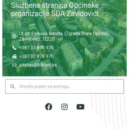
Službena stranica Općinske
organizacije SDA Zavidovići
Ul. Dr. Pinkasa Bandta, (Zgrada Stare Općine),
Zavidovići, 72220
+387 32 878 970
+387 32 878 970
sdazav@bih.net.ba