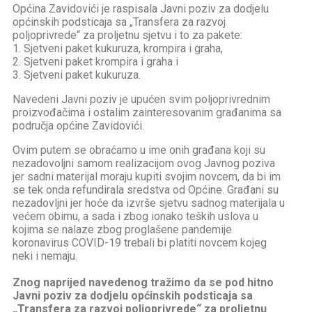
Općina Zavidovići je raspisala Javni poziv za dodjelu
općinskih podsticaja sa „Transfera za razvoj
poljoprivrede“ za proljetnu sjetvu i to za pakete:
1. Sjetveni paket kukuruza, krompira i graha,
2. Sjetveni paket krompira i graha i
3. Sjetveni paket kukuruza.
Navedeni Javni poziv je upućen svim poljoprivrednim
proizvođačima i ostalim zainteresovanim građanima sa
područja općine Zavidovići.
Ovim putem se obraćamo u ime onih građana koji su
nezadovoljni samom realizacijom ovog Javnog poziva
jer sadni materijal moraju kupiti svojim novcem, da bi im
se tek onda refundirala sredstva od Općine. Građani su
nezadovljni jer hoće da izvrše sjetvu sadnog materijala u
većem obimu, a sada i zbog ionako teških uslova u
kojima se nalaze zbog proglašene pandemije
koronavirus COVID-19 trebali bi platiti novcem kojeg
neki i nemaju.
Znog naprijed navedenog tražimo da se pod hitno
Javni poziv za dodjelu općinskih podsticaja sa
„Transfera za razvoj poljoprivrede“ za proljetnu