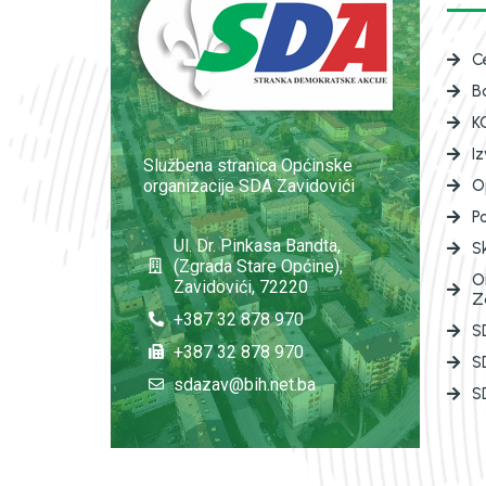
C
B
K
I
Službena stranica Općinske
organizacije SDA Zavidovići
O
P
Ul. Dr. Pinkasa Bandta,
S
(Zgrada Stare Općine),
O
Zavidovići, 72220
Z
+387 32 878 970
SD
+387 32 878 970
S
sdazav@bih.net.ba
SD