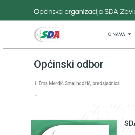
Općinska organizacija SDA Zavid
O NAMA
Općinski odbor
1. Erna Merdić Smailhodžić, predsjednica
…
SDA