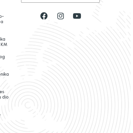
o-
da
ika
n KM
og
enika
es
 dio
e