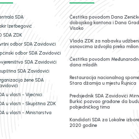
entrala SDA
Čestitka povodom Dana Zeničk
dobojskog kantona i Dana Gra
akir Izetbegović
Visoko
O SDA ZDK
Vlada ZDK za nabavku udžben
zvršni odbor SDA Zavidovići
osnovcima izdvojila preko milio
pćinski odbor SDA Zavidovići
Čestitka povodom Međunarodn
ovjereništvo SDA Zavidovići
dana mladih
kupština SDA Zavidovići
Restauracija nacionalnog spom
rganizacija žene SDA
Stara džamija u mjestu Rujnica
avidovići
A u vlasti - Vijećnici
Predsjednik SDA Zavidovići Mirn
Burkić pozvao građane da budu
DA u vlasti - Skupština ZDK
pobjedničkog tima
A u vlasti - Ministarstva
Kandidati SDA za Lokalne izbor
2020 godine