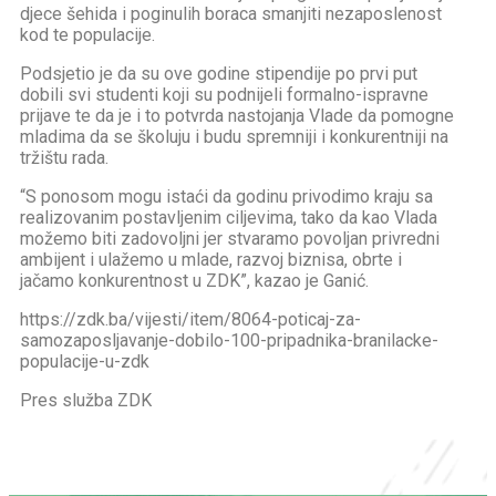
djece šehida i poginulih boraca smanjiti nezaposlenost
kod te populacije.
Podsjetio je da su ove godine stipendije po prvi put
dobili svi studenti koji su podnijeli formalno-ispravne
prijave te da je i to potvrda nastojanja Vlade da pomogne
mladima da se školuju i budu spremniji i konkurentniji na
tržištu rada.
“S ponosom mogu istaći da godinu privodimo kraju sa
realizovanim postavljenim ciljevima, tako da kao Vlada
možemo biti zadovoljni jer stvaramo povoljan privredni
ambijent i ulažemo u mlade, razvoj biznisa, obrte i
jačamo konkurentnost u ZDK”, kazao je Ganić.
https://zdk.ba/vijesti/item/8064-poticaj-za-
samozaposljavanje-dobilo-100-pripadnika-branilacke-
populacije-u-zdk
Pres služba ZDK