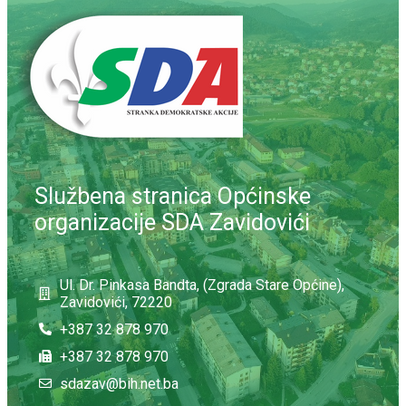
Službena stranica Općinske
organizacije SDA Zavidovići
Ul. Dr. Pinkasa Bandta, (Zgrada Stare Općine),
Zavidovići, 72220
+387 32 878 970
+387 32 878 970
sdazav@bih.net.ba