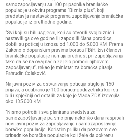
samozapošljavanju sa 100 pripadnika branilačke
populacije u okviru programa “Biznis plus”, koji
predstavlja nastavak programa zapošljavanja branilačke
populacije iz prethodne godine.
“Svi koji su bili uspješni, koji su otvorili svoj biznis i
nastavili ga ove godine ili zaposlili člana porodice,
dobili su poticaj u iznosu od 1.000 do 5.000 KM. Prema
Zakono o dopunskim pravima boraca FBiH, živi članovi
branilačke populacije nemaju prednost pri zapošljavanju
tako da se na ovaj način željelo pomoći njihovom
zapošljavanju”, rekao je ministar za boračka pitanja
Fahrudin Čolaković.
Na javni poziv za ostvarivanje poticaja stiglo je 150
prijava, a odabrano je 100 boraca-poduzetnika koji su
bili uspješniji od ostalih za koje je Vlada ZDK izdvojila
oko 135.000 KM.
“Nismo potrošili sva planirana sredstva za
samozapošljavanje pa smo prije nekoliko dana raspisali
novi javni poziv za zapošljavanje i samozapošljavnje
boračke populacije. Koristim priliku da pozovem sve
pripadnike boračke populacije koji žele da pokrenu