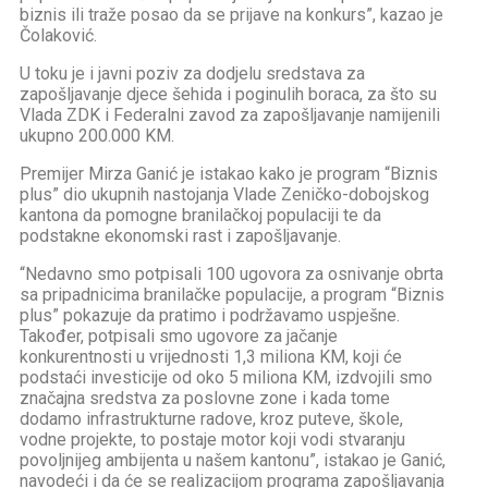
biznis ili traže posao da se prijave na konkurs”, kazao je
Čolaković.
U toku je i javni poziv za dodjelu sredstava za
zapošljavanje djece šehida i poginulih boraca, za što su
Vlada ZDK i Federalni zavod za zapošljavanje namijenili
ukupno 200.000 KM.
Premijer Mirza Ganić je istakao kako je program “Biznis
plus” dio ukupnih nastojanja Vlade Zeničko-dobojskog
kantona da pomogne branilačkoj populaciji te da
podstakne ekonomski rast i zapošljavanje.
“Nedavno smo potpisali 100 ugovora za osnivanje obrta
sa pripadnicima branilačke populacije, a program “Biznis
plus” pokazuje da pratimo i podržavamo uspješne.
Također, potpisali smo ugovore za jačanje
konkurentnosti u vrijednosti 1,3 miliona KM, koji će
podstaći investicije od oko 5 miliona KM, izdvojili smo
značajna sredstva za poslovne zone i kada tome
dodamo infrastrukturne radove, kroz puteve, škole,
vodne projekte, to postaje motor koji vodi stvaranju
povoljnijeg ambijenta u našem kantonu”, istakao je Ganić,
navodeći i da će se realizacijom programa zapošljavanja