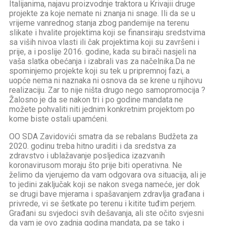
Italijanima, najavu proizvodnje traktora u Krivajii druge
projekte za koje nemate ni znanja ni snage. Ili da se u
vrijeme vanrednog stanja zbog pandemije na terenu
slikate i hvalite projektima koji se finansiraju sredstvima
sa viših nivoa vlasti ili čak projektima koji su završeni i
prije, a i poslije 2016. godine, kada su birači nasjeli na
vaša slatka obećanja i izabrali vas za načelnika.Da ne
spominjemo projekte koji su tek u pripremnoj fazi, a
uopće nema ni naznaka ni osnova da se krene u njihovu
realizaciju. Zar to nije ništa drugo nego samopromocija ?
Žalosno je da se nakon tri i po godine mandata ne
možete pohvaliti niti jednim konkretnim projektom po
kome biste ostali upamćeni.
OO SDA Zavidovići smatra da se rebalans Budžeta za
2020. godinu treba hitno uraditi i da sredstva za
zdravstvo i ublažavanje posljedica izazvanih
koronavirusom moraju što prije biti operativna. Ne
želimo da vjerujemo da vam odgovara ova situacija, ali je
to jedini zaključak koji se nakon svega nameće, jer dok
se drugi bave mjerama i spašavanjem zdravlja građana i
privrede, vi se šetkate po terenu i kitite tuđim perjem.
Građani su svjedoci svih dešavanja, ali ste očito svjesni
da vam je ovo zadnja godina mandata, pa se tako i