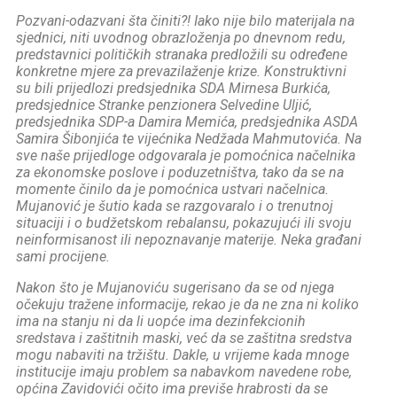
Pozvani-odazvani šta činiti?! Iako nije bilo materijala na
sjednici, niti uvodnog obrazloženja po dnevnom redu,
predstavnici političkih stranaka predložili su određene
konkretne mjere za prevazilaženje krize. Konstruktivni
su bili prijedlozi predsjednika SDA Mirnesa Burkića,
predsjednice Stranke penzionera Selvedine Uljić,
predsjednika SDP-a Damira Memića, predsjednika ASDA
Samira Šibonjića te vijećnika Nedžada Mahmutovića. Na
sve naše prijedloge odgovarala je pomoćnica načelnika
za ekonomske poslove i poduzetništva, tako da se na
momente činilo da je pomoćnica ustvari načelnica.
Mujanović je šutio kada se razgovaralo i o trenutnoj
situaciji i o budžetskom rebalansu, pokazujući ili svoju
neinformisanost ili nepoznavanje materije. Neka građani
sami procijene.
Nakon što je Mujanoviću sugerisano da se od njega
očekuju tražene informacije, rekao je da ne zna ni koliko
ima na stanju ni da li uopće ima dezinfekcionih
sredstava i zaštitnih maski, već da se zaštitna sredstva
mogu nabaviti na tržištu. Dakle, u vrijeme kada mnoge
institucije imaju problem sa nabavkom navedene robe,
općina Zavidovići očito ima previše hrabrosti da se