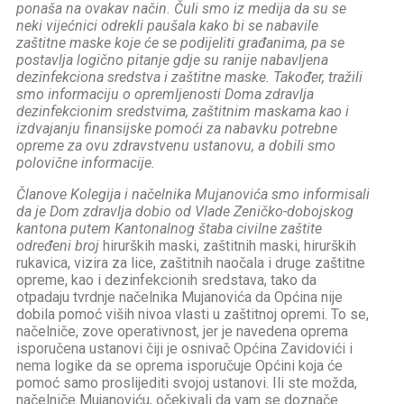
ponaša na ovakav način. Čuli smo iz medija da su se
neki vijećnici odrekli paušala kako bi se nabavile
zaštitne maske koje će se podijeliti građanima, pa se
postavlja logično pitanje gdje su ranije nabavljena
dezinfekciona sredstva i zaštitne maske. Također, tražili
smo informaciju o opremljenosti Doma zdravlja
dezinfekcionim sredstvima, zaštitnim maskama kao i
izdvajanju finansijske pomoći za nabavku potrebne
opreme za ovu zdravstvenu ustanovu, a dobili smo
polovične informacije.
Članove Kolegija i načelnika Mujanovića smo informisali
da je Dom zdravlja dobio od Vlade Zeničko-dobojskog
kantona putem Kantonalnog štaba civilne zaštite
određeni broj
hirurških maski, zaštitnih maski, hirurških
rukavica, vizira za lice, zaštitnih naočala i druge zaštitne
opreme, kao i dezinfekcionih sredstava, tako da
otpadaju tvrdnje načelnika Mujanovića da Općina nije
dobila pomoć viših nivoa vlasti u zaštitnoj opremi. To se,
načelniče, zove operativnost, jer je navedena oprema
isporučena ustanovi čiji je osnivač Općina Zavidovići i
nema logike da se oprema isporučuje Općini koja će
pomoć samo proslijediti svojoj ustanovi. Ili ste možda,
načelniče Mujanoviću, očekivali da vam se doznače