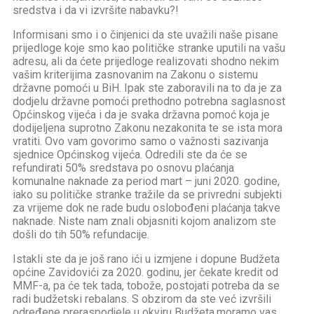
sredstva i da vi izvršite nabavku?!
Informisani smo i o činjenici da ste uvažili naše pisane
prijedloge koje smo kao političke stranke uputili na vašu
adresu, ali da ćete prijedloge realizovati shodno nekim
vašim kriterijima zasnovanim na Zakonu o sistemu
državne pomoći u BiH. Ipak ste zaboravili na to da je za
dodjelu državne pomoći prethodno potrebna saglasnost
Općinskog vijeća i da je svaka državna pomoć koja je
dodijeljena suprotno Zakonu nezakonita te se ista mora
vratiti. Ovo vam govorimo samo o važnosti sazivanja
sjednice Općinskog vijeća. Odredili ste da će se
refundirati 50% sredstava po osnovu plaćanja
komunalne naknade za period mart – juni 2020. godine,
iako su političke stranke tražile da se privredni subjekti
za vrijeme dok ne rade budu oslobođeni plaćanja takve
naknade. Niste nam znali objasniti kojom analizom ste
došli do tih 50% refundacije.
Istakli ste da je još rano ići u izmjene i dopune Budžeta
općine Zavidovići za 2020. godinu, jer čekate kredit od
MMF-a, pa će tek tada, tobože, postojati potreba da se
radi budžetski rebalans. S obzirom da ste već izvršili
određene preraspodjele u okviru Budžeta,moramo vas