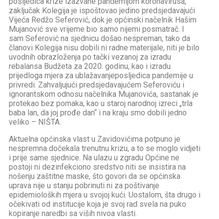
posljedica krize izazvane pandemijom koronavirusa,
zaključak Kolegija je ispoštovao jedino predsjedavajući
Vijeća Redžo Seferović, dok je općinski načelnik Hašim
Mujanović sve vrijeme bio samo nijemi posmatrač. I
sam Seferović na sjednicu došao nespreman, tako da
članovi Kolegija nisu dobili ni radne materijale, niti je bilo
uvodnih obrazloženja po tački vezanoj za izradu
rebalansa Budžeta za 2020. godinu, kao i izradu
prijedloga mjera za ublažavanjeposljedica pandemije u
privredi. Zahvaljujući predsjedavajućem Seferoviću i
ignorantskom odnosu načelnika Mujanovića, sastanak je
protekao bez pomaka, kao u staroj narodnoj izreci „trla
baba lan, da joj prođe dan“ i na kraju smo dobili jedno
veliko – NIŠTA.
Aktuelna općinska vlast u Zavidovićima potpuno je
nespremna dočekala trenutnu krizu, a to se moglo vidjeti
i prije same sjednice. Na ulazu u zgradu Općine ne
postoji ni dezinfekciono sredstvo niti se insistira na
nošenju zaštitne maske, što govori da se općinska
uprava nije u stanju pobrinuti ni za poštivanje
epidemioloških mjera u svojoj kući. Uostalom, šta drugo i
očekivati od institucije koja je svoj rad svela na puko
kopiranje naredbi sa viših nivoa vlasti.