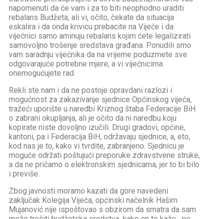
napomenuti da će vam i za to biti neophodno uraditi
rebalans Budžeta, ali vi, očito, čekate da situacija
eskalira i da onda krivicu prebacite na Vijeće i da
vijećnici samo aminuju rebalans kojim ćete legalizirati
samovoljno trošenje sredstava građana. Ponudili smo
vam saradnju vijećnika da na vrijeme poduzmete sve
odgovarajuće potrebne mjere, a vi vijećnicima
onemogućujete rad.
Rekli ste nam i da ne postoje opravdani razlozi i
mogućnost za zakazivanje sjednice Općinskog vijeća,
tražeći uporište u naredbi Kriznog štaba Federacije BiH
o zabrani okupljanja, ali je očito da ni naredbu koju
kopirate niste dovoljno izučili. Drugi gradovi, općine,
kantoni, pa i Federacija BiH, održavaju sjednice, a, eto,
kod nas je to, kako vi tvrdite, zabranjeno. Sjednicu je
moguće održati poštujući preporuke zdravstvene struke,
a da ne pričamo o elektronskim sjednicama, jer to bi bilo
i previše.
Zbog javnosti moramo kazati da gore navedeni
zaključak Kolegija Vijeća, općinski načelnik Hašim
Mujanović nije ispoštovao s obzirom da smatra da sam
može trošiti budžetska sredstva, kako on to kaže, „po