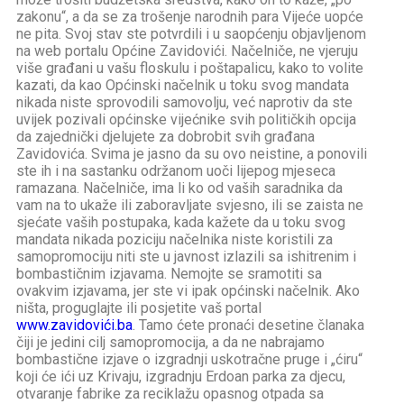
zakonu“, a da se za trošenje narodnih para Vijeće uopće
ne pita. Svoj stav ste potvrdili i u saopćenju objavljenom
na web portalu Općine Zavidovići. Načelniče, ne vjeruju
više građani u vašu floskulu i poštapalicu, kako to volite
kazati, da kao Općinski načelnik u toku svog mandata
nikada niste sprovodili samovolju, već naprotiv da ste
uvijek pozivali općinske vijećnike svih političkih opcija
da zajednički djelujete za dobrobit svih građana
Zavidovića. Svima je jasno da su ovo neistine, a ponovili
ste ih i na sastanku održanom uoči lijepog mjeseca
ramazana. Načelniče, ima li ko od vaših saradnika da
vam na to ukaže ili zaboravljate svjesno, ili se zaista ne
sjećate vaših postupaka, kada kažete da u toku svog
mandata nikada poziciju načelnika niste koristili za
samopromociju niti ste u javnost izlazili sa ishitrenim i
bombastičnim izjavama. Nemojte se sramotiti sa
ovakvim izjavama, jer ste vi ipak općinski načelnik. Ako
ništa, proguglajte ili posjetite vaš portal
www.zavidovići.ba
. Tamo ćete pronaći desetine članaka
čiji je jedini cilj samopromocija, a da ne nabrajamo
bombastične izjave o izgradnji uskotračne pruge i „ćiru“
koji će ići uz Krivaju, izgradnju Erdoan parka za djecu,
otvaranje fabrike za reciklažu opasnog otpada sa