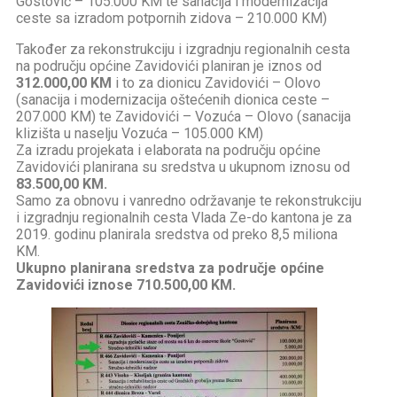
Gostović – 105.000 KM te sanacija i modernizacija
ceste sa izradom potpornih zidova – 210.000 KM)
Također za rekonstrukciju i izgradnju regionalnih cesta
na području općine Zavidovići planiran je iznos od
312.000,00 KM
i to za dionicu Zavidovići – Olovo
(sanacija i modernizacija oštećenih dionica ceste –
207.000 KM) te Zavidovići – Vozuća – Olovo (sanacija
klizišta u naselju Vozuća – 105.000 KM)
Za izradu projekata i elaborata na području općine
Zavidovići planirana su sredstva u ukupnom iznosu od
83.500,00 KM.
Samo za obnovu i vanredno održavanje te rekonstrukciju
i izgradnju regionalnih cesta Vlada Ze-do kantona je za
2019. godinu planirala sredstva od preko 8,5 miliona
KM.
Ukupno planirana sredstva za područje općine
Zavidovići iznose 710.500,00 KM.